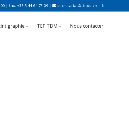
00 | fax. +33 3 44 64 73 09 |
secretariat@cirios-creil.fr
cintigraphie
TEP TDM
Nous contacter