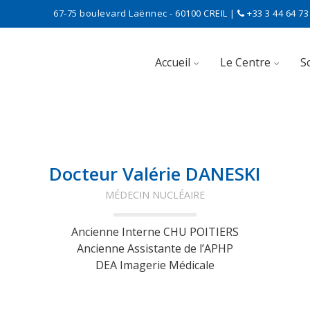
67-75 boulevard Laënnec - 60100 CREIL |
+33 3 44 64 73 
Skip to content
Accueil
Le Centre
S
Docteur Valérie DANESKI
MÉDECIN NUCLÉAIRE
Ancienne Interne CHU POITIERS
Ancienne Assistante de l’APHP
DEA Imagerie Médicale