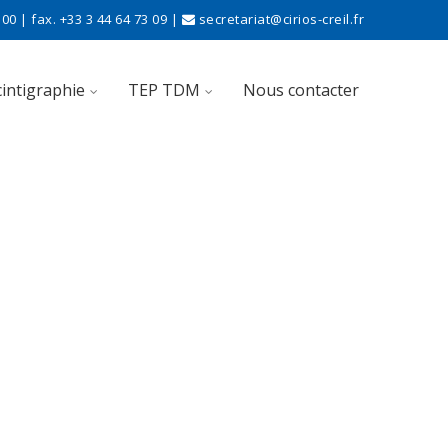
00 | fax. +33 3 44 64 73 09 |
secretariat@cirios-creil.fr
cintigraphie
TEP TDM
Nous contacter