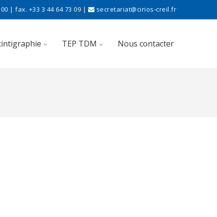
00 | fax. +33 3 44 64 73 09 |
secretariat@cirios-creil.fr
cintigraphie
TEP TDM
Nous contacter