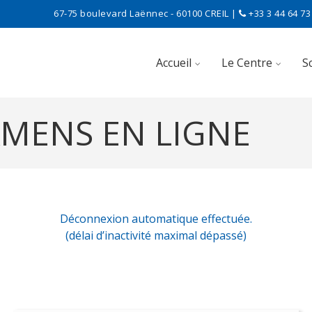
67-75 boulevard Laënnec - 60100 CREIL |
+33 3 44 64 73 
Skip to content
Accueil
Le Centre
S
AMENS EN LIGNE
Déconnexion automatique effectuée.
(délai d’inactivité maximal dépassé)